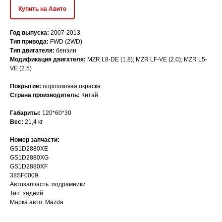
Купить на Авито
Год выпуска:
2007-2013
Тип привода:
FWD (2WD)
Тип двигателя:
бензин
Модификация двигателя:
MZR L8-DE (1.8); MZR LF-VE (2.0); MZR L5-
VE (2.5)
Покрытие:
порошковая окраска
Страна производитель:
Китай
Габариты:
120*60*30
Транспортная компания
Вес:
21,4 кг
Заказы через сайт доставляем по всей России
курьерской службой CDEK (также возможна отправка
Номер запчасти:
GS1D2880XE
другой транспортной компанией по запросу).
GS1D2880XG
Стоимость доставки рассчитывается индивидуально,
GS1D2880XF
в зависимости от местонахождения покупателя и веса
38SF0009
товара.
Автозапчасть: подрамники
Самовывоз
Тип: задний
Марка авто: Mazda
Также, по согласованию с менеджером, возможен
самовывоз со склада по адресу: г. Н. Новгород,