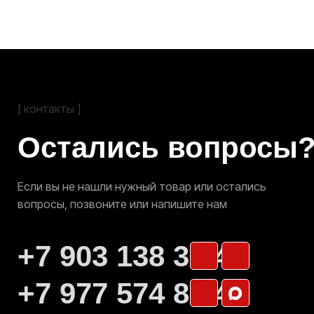
Отправить заявку
Я ознакомлен(а) с
Политикой конфиденциальности
и
Договором оферты
, а также даю свое
Согласие на обработку
персональных данных
Адрес склада:
г. Нижний Новгород, ул. Торфяная, д. 33
Самовывоз товара со склада производится по
согласованию с продавцом
Смотреть на Яндекс. Картах
Мы на Avito
E-mail: