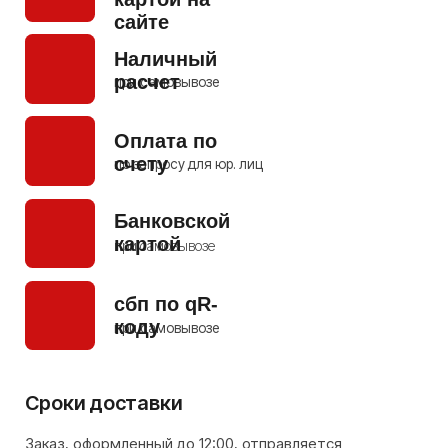
с нами и мы постараемся как можно скорее
решить этот вопрос.
+7 903 138 38 49
+7 977 574 86 48
Условия возврата или обмена
На все товары нашего магазина,
мы предоставляем
14 дней на проверку и тест
.
В течении этого периода мы произведем замену
товара или возврат средств, в случае его
заводской неисправности.
Позвоните нашему менеджеру, опишите суть
проблемы и пришлите в удобный для вас
мессенджер фото/видео дефекта, по возможности.
+7 903 138 38 49