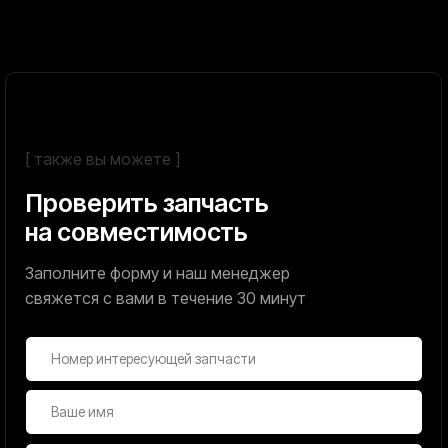
podramnikinn@gmail.com
Каталог
Покупателям
Все товары
Доставка и оплата
Подрамники
Возврат и обмен
Рычаги подвески
Вопросы-ответы
Nissan
Toyota
Hyundai
Peugeot
Mitsubishi
Renault
Kia
Honda
Mazda
Infiniti
Политика конфиденциальности
Политика обработки персональных данных
Договор оферты
Разработчик сайта: Gubina_webdesign