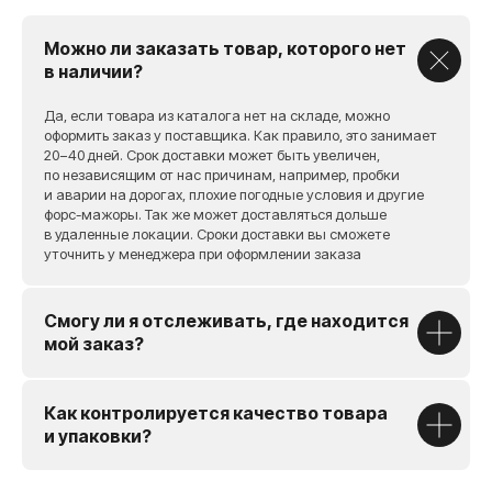
Можно ли заказать товар, которого нет
в наличии?
Да, если товара из каталога нет на складе, можно
оформить заказ у поставщика. Как правило, это занимает
20−40 дней. Срок доставки может быть увеличен,
[ также вы можете ]
по независящим от нас причинам, например, пробки
Проверить запчасть
и аварии на дорогах, плохие погодные условия и другие
форс-мажоры. Так же может доставляться дольше
на совместимость
в удаленные локации. Сроки доставки вы сможете
уточнить у менеджера при оформлении заказа
Заполните форму и наш менеджер
свяжется с вами в течение 30 минут
Смогу ли я отслеживать, где находится
мой заказ?
Как контролируется качество товара
и упаковки?