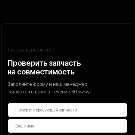
E-mail:
podramnikinn@gmail.com
Каталог
Покупателям
Все товары
Доставка и оплата
Подрамники
Возврат и обмен
Рычаги подвески
Вопросы-ответы
Nissan
Toyota
Hyundai
Peugeot
Mitsubishi
Renault
Kia
Honda
Mazda
Infiniti
Политика конфиденциальности
Политика обработки персональных данных
Договор оферты
Разработчик сайта: Gubina_webdesign