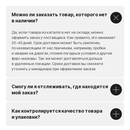
Можно ли заказать товар, которого нет
в наличии?
Да, если товара из каталога нет на складе, можно
оформить заказ у поставщика. Как правило, это занимает
20−40 дней. Срок доставки может быть увеличен,
[ также вы можете ]
по независящим от нас причинам, например, пробки
Проверить запчасть
и аварии на дорогах, плохие погодные условия и другие
форс-мажоры. Так же может доставляться дольше
на совместимость
в удаленные локации. Сроки доставки вы сможете
уточнить у менеджера при оформлении заказа
Заполните форму и наш менеджер
свяжется с вами в течение 30 минут
Смогу ли я отслеживать, где находится
мой заказ?
Как контролируется качество товара
и упаковки?