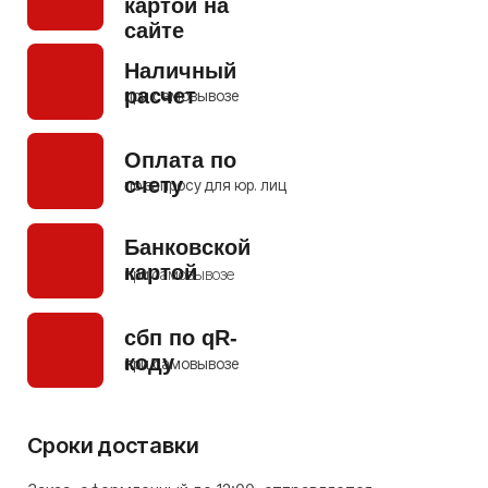
с нами и мы постараемся как можно скорее
решить этот вопрос.
+7 903 138 38 49
+7 977 574 86 48
Условия возврата или обмена
На все товары нашего магазина,
мы предоставляем
14 дней на проверку и тест
.
В течении этого периода мы произведем замену
товара или возврат средств, в случае его
заводской неисправности.
Позвоните нашему менеджеру, опишите суть
проблемы и пришлите в удобный для вас
мессенджер фото/видео дефекта, по возможности.
+7 903 138 38 49