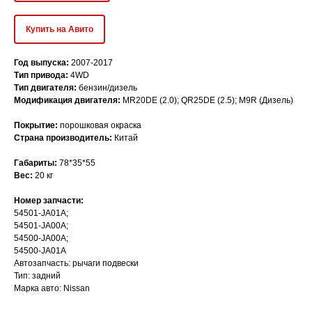
Купить на Авито
Год выпуска:
2007-2017
Тип привода:
4WD
Тип двигателя:
бензин/дизель
Модификация двигателя:
MR20DE (2.0); QR25DE (2.5); M9R (Дизель)
Покрытие:
порошковая окраска
Страна производитель:
Китай
Транспортная компания
Габариты:
78*35*55
Вес:
20 кг
Заказы через сайт доставляем по всей России
курьерской службой CDEK (также возможна отправка
Номер запчасти:
другой транспортной компанией по запросу).
54501-JA01A;
Стоимость доставки рассчитывается индивидуально,
54501-JA00A;
в зависимости от местонахождения покупателя и веса
54500-JA00A;
54500-JA01A
товара.
Автозапчасть: рычаги подвески
Самовывоз
Тип: задний
Марка авто: Nissan
Также, по согласованию с менеджером, возможен