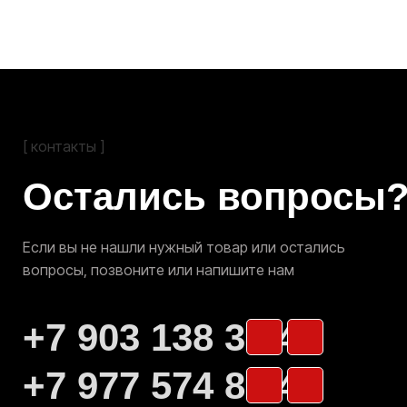
Отправить заявку
Я ознакомлен(а) с
Политикой конфиденциальности
и
Договором оферты
, а также даю свое
Согласие на обработку
персональных данных
Адрес склада:
г. Нижний Новгород, ул. Торфяная, д. 33
Самовывоз товара со склада производится по
согласованию с продавцом
Смотреть на Яндекс. Картах
Мы на Avito