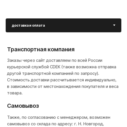
самовывоз со склада по адресу: г. Н. Новгород,
ул. Торфяная, д. 33.
Способы оплаты
Для вашего удобства возможен любой вид оплаты:
Банковской
картой на
сайте
Наличный
расчет
при самовывозе