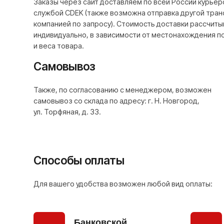
ул. Торфяная, д. 33.
Способы оплаты
Для вашего удобства возможен любой вид оплаты:
Бан
Банковской
кар
картой на
при са
сайте
сбп 
Наличный
код
расчет
при самовывозе
при с
Оплата по
счету
по запросу для юр. лиц