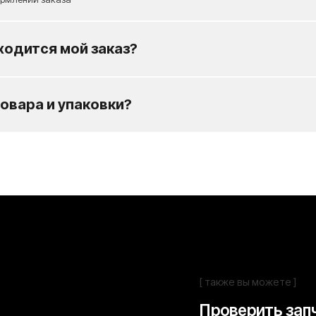
ходится мой заказ?
[ также вы можете ]
Проверить запчасть на 
Заполните форму и наш менеджер свяж
овара и упаковки?
минут
Отправит
Я ознакомлен(а) с
Политикой конфиденциаль
а также даю свое
Согласие на обработку перс