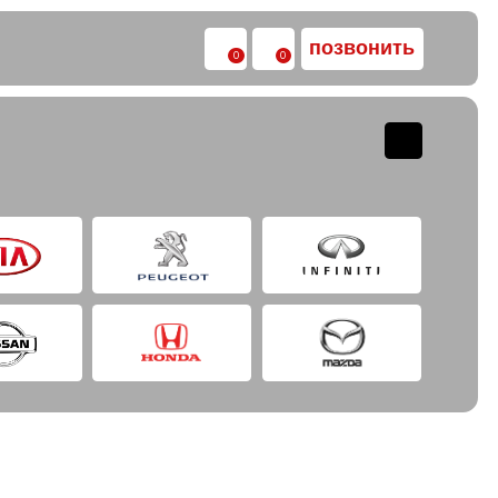
позвонить
0
0