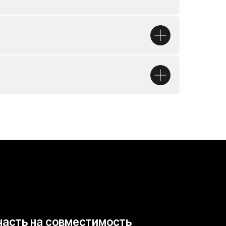
совместимость
ется с вами в течение 30
ь заявку
ности
и
Договором оферты
,
ональных данных