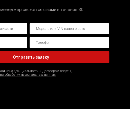
Каталог
Все товары
Подрамники
Рычаги подвески
Nissan
Toyota
Hyundai
Peugeot
itsubishi
Renault
Kia
Honda
Mazda
Infiniti
Покупателям
Доставка и оплата
Возврат и обмен
Вопросы-ответы