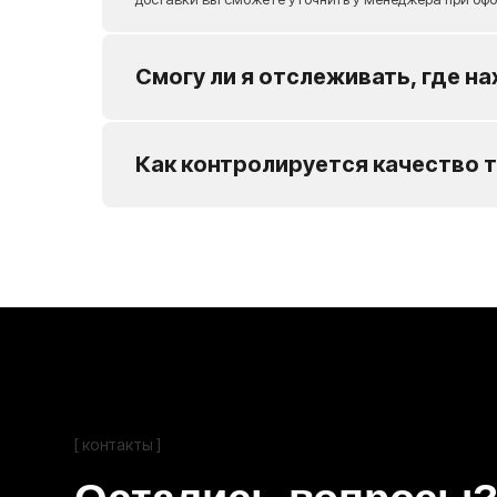
Смогу ли я отслеживать, где на
[ контакты ]
Остались вопросы?
Как контролируется качество т
Если вы не нашли нужный товар или
остались вопросы, позвоните или напишите
нам
+7 903 138 38 49
+7 977 574 86 48