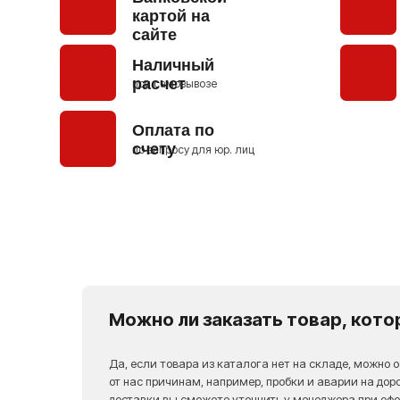
Условия возврата или обмена
На все товары нашего магазина, мы предоставляем
14 дней
на проверку и тест
. В течении этого периода мы произведем
замену товара или возврат средств, в случае его заводской
неисправности.
Позвоните нашему менеджеру, опишите суть проблемы
и пришлите в удобный для вас мессенджер фото/видео
дефекта, по возможности.
+7 903 138 38 49
+7 977 574 86 48
Можно ли заказать товар, кото
Да, если товара из каталога нет на складе, можно 
от нас причинам, например, пробки и аварии на дор
доставки вы сможете уточнить у менеджера при оф