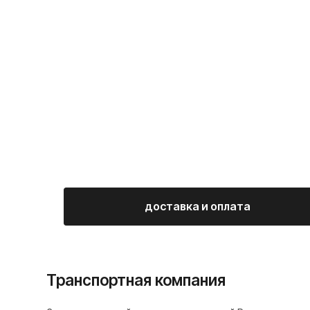
Транспортная компания
Заказы через сайт доставляем по всей России курьерской
службой CDEK (также возможна отправка другой транспортн
доставка и оплата
компанией по запросу). Стоимость доставки рассчитывается
индивидуально, в зависимости от местонахождения покупате
и веса товара.
Самовывоз
Также, по согласованию с менеджером, возможен
самовывоз со склада по адресу: г. Н. Новгород,