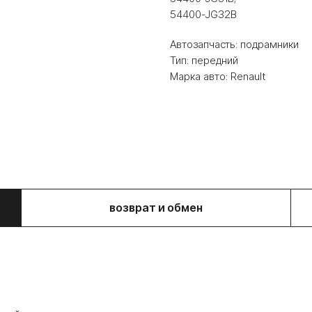
54400-JG32B
Автозапчасть: подрамники
Тип: передний
Марка авто: Renault
ой
возврат и обмен
ля