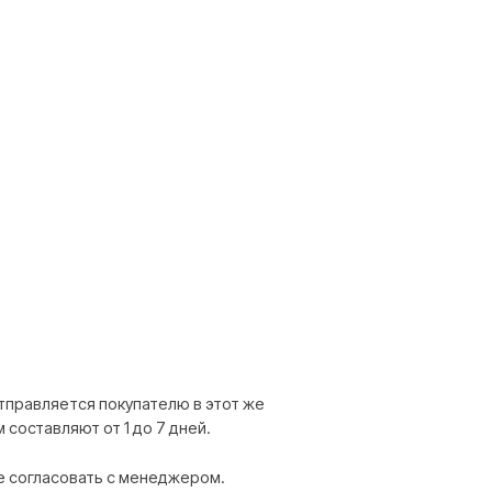
купателю в этот же
1 до 7 дней.
 с менеджером.
з, срок
м вы договорились
аемся как можно
7 574 86 48