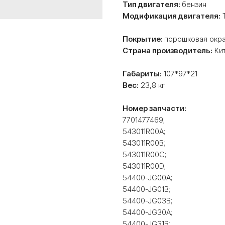
Тип двигателя:
бензин
Модификация двигателя:
T
Покрытие:
порошковая окр
Страна производитель:
Ки
Габариты:
107*97*21
Вес:
23,8 кг
Номер запчасти:
7701477469;
543011R00A;
543011R00B;
543011R00C;
543011R00D;
54400-JG00А;
54400-JG01В;
54400-JG03В;
54400-JG30A;
54400-JG31B;