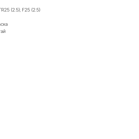
R25 (2.5); F25 (2.5)
аска
тай